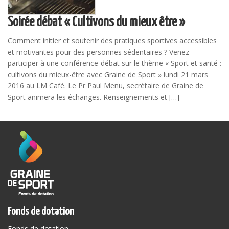
Soirée débat « Cultivons du mieux être »
Comment initier et soutenir des pratiques sportives accessibles
et motivantes pour des personnes sédentaires ? Venez
participer à une conférence-débat sur le thème « Sport et santé :
cultivons du mieux-être avec Graine de Sport » lundi 21 mars
2016 au LM Café. Le Pr Paul Menu, secrétaire de Graine de
Sport animera les échanges. Renseignements et […]
Fonds de dotation
Fonds de dotation