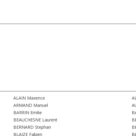
ALAIN Maxence
AL
ARMAND Manuel
A
BARRIN Emilie
B
BEAUCHESNE Laurent
B
BERNARD Stephan
B
BLAIZE Fabien
B