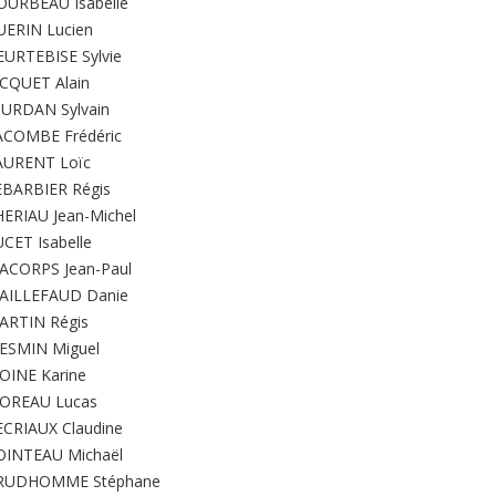
OURBEAU Isabelle
UERIN Lucien
EURTEBISE Sylvie
ACQUET Alain
OURDAN Sylvain
ACOMBE Frédéric
AURENT Loïc
EBARBIER Régis
HERIAU Jean-Michel
CET Isabelle
ACORPS Jean-Paul
AILLEFAUD Danie
ARTIN Régis
ESMIN Miguel
OINE Karine
OREAU Lucas
ECRIAUX Claudine
OINTEAU Michaël
RUDHOMME Stéphane