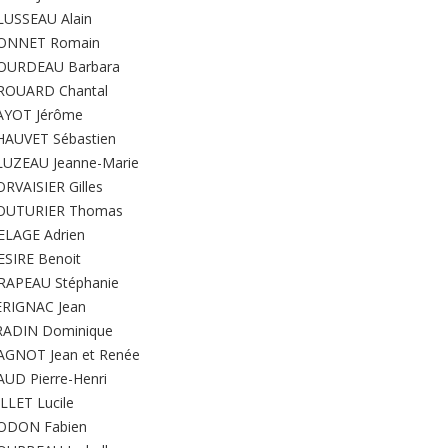
LUSSEAU Alain
ONNET Romain
OURDEAU Barbara
ROUARD Chantal
AYOT Jérôme
HAUVET Sébastien
LUZEAU Jeanne-Marie
RVAISIER Gilles
OUTURIER Thomas
ELAGE Adrien
ESIRE Benoit
RAPEAU Stéphanie
ERIGNAC Jean
RADIN Dominique
AGNOT Jean et Renée
AUD Pierre-Henri
LLET Lucile
ODON Fabien