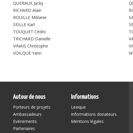
QUERAUX Jacky
Q
RICHARD Alain
R
ROUILLE Mélanie
S
SEILLE Karl
S
TOUQUET Cédric
T
TRICHARD Danielle
V
VINAIS Christophe
V
VOILQUE Yann
W
Autour de nous
Informations
Porteurs de projets
Lexique
Ambassadeurs
Informations donateurs
Evénements
Mentions légales
Partenaires