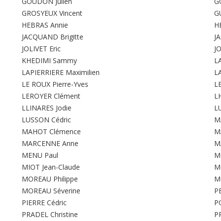
GOUDON Julien
G
GROSYEUX Vincent
G
HEBRAS Annie
H
JACQUAND Brigitte
J
JOLIVET Eric
J
KHEDIMI Sammy
L
LAPIERRIERE Maximilien
L
LE ROUX Pierre-Yves
L
LEROYER Clément
L
LLINARES Jodie
LU
LUSSON Cédric
M
MAHOT Clémence
M
MARCENNE Anne
M
MENU Paul
M
MIOT Jean-Claude
M
MOREAU Philippe
M
MOREAU Séverine
P
PIERRE Cédric
P
PRADEL Christine
P