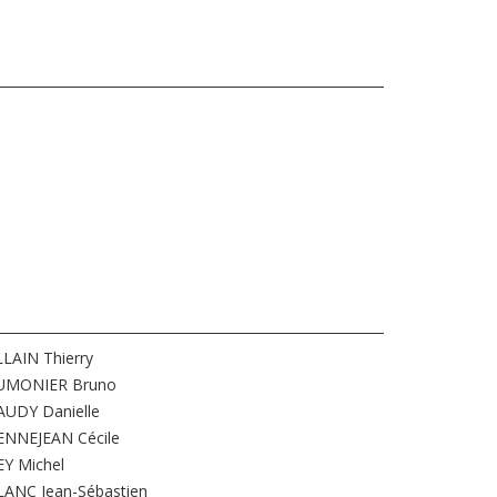
LAIN Thierry
UMONIER Bruno
AUDY Danielle
ENNEJEAN Cécile
EY Michel
LANC Jean-Sébastien