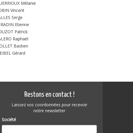
UERRIOUX Mélanie
OBIN Vincent
ALLES Serge
ERADIN Etienne
OUZOT Patrick
ALERO Raphaël
IOLLET Bastien
EIBEL Gérard
Restons en contact !
Laissez vos coordonnées pour recevoir
notre newsletter
Société