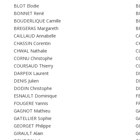
BLOT Elodie
B
BONNET René
B
BOUDERLIQUE Camille
B
BREGERAS Margareth
B
CAILLAUD Annabelle
C
CHASSIN Corentin
C
CHWAL Nathalie
C
CORNU Christophe
CO
COURSAUD Thierry
C
DARPEIX Laurent
D
DENIS Julien
D
DODIN Christophe
D
ESNAULT Dominique
F
FOUGERE Yannis
F
GAGNOT Mathieu
G
GATELLIER Sophie
G
GEORGET Philippe
GI
GIRAULT Alain
G