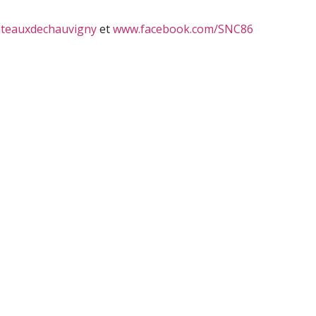
ateauxdechauvigny
et
www.facebook.com/SNC86