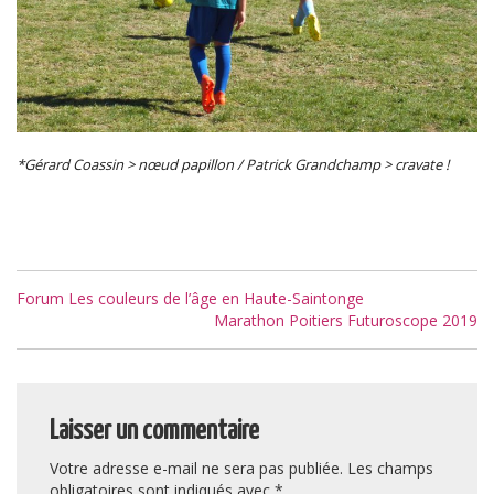
*Gérard Coassin > nœud papillon / Patrick Grandchamp > cravate !
Navigation
Forum Les couleurs de l’âge en Haute-Saintonge
de
Marathon Poitiers Futuroscope 2019
l’article
Laisser un commentaire
Votre adresse e-mail ne sera pas publiée.
Les champs
obligatoires sont indiqués avec
*